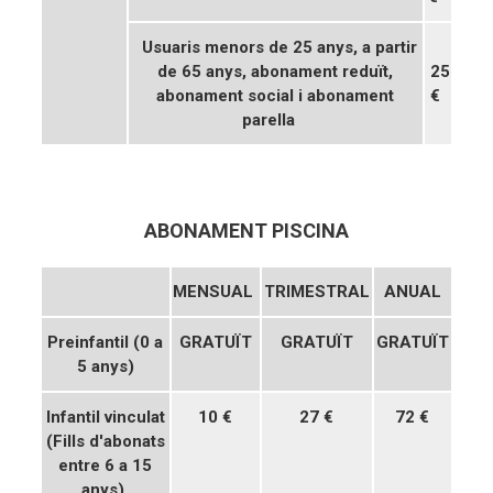
Usuaris menors de 25 anys, a partir
de 65 anys, abonament reduït,
25
abonament social i abonament
€
parella
ABONAMENT PISCINA
MENSUAL
TRIMESTRAL
ANUAL
Preinfantil (0 a
GRATUÏT
GRATUÏT
GRATUÏT
5 anys)
Infantil vinculat
10 €
27 €
72 €
(Fills d'abonats
entre 6 a 15
anys)