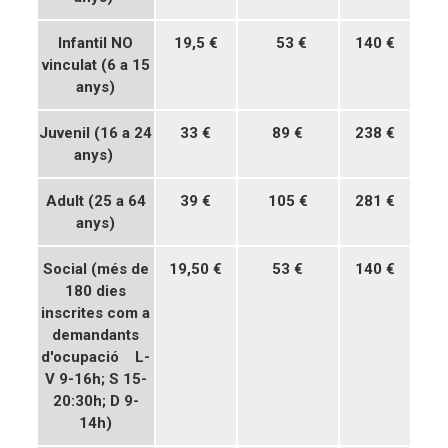
Infantil NO
19,5 €
53 €
140 €
vinculat (6 a 15
anys)
Juvenil (16 a 24
33 €
89 €
238 €
anys)
Adult (25 a 64
39 €
105 €
281 €
anys)
Social (més de
19,50 €
53 €
140 €
180 dies
inscrites com a
demandants
d'ocupació
L-
V 9-16h; S 15-
20:30h; D 9-
14h)