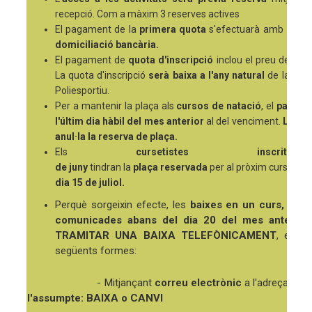
recepció. Com a màxim 3 reserves actives
El pagament de la
primera quota
s'efectuarà amb
efect
domiciliació bancària.
El pagament de
quota d'inscripció
inclou el preu de la ta
La quota d'inscripció
serà baixa a l'any natural
de la
NO
Poliesportiu.
Per a mantenir la plaça als
cursos de natació
, el
pagam
l'últim dia hàbil del mes anterior
al del venciment.
L'impa
anul·la la reserva de plaça.
Els
cursetistes in
de juny
tindran la
plaça reservada
per al pròxim curs
abon
dia 15 de juliol.
Perquè sorgeixin efecte, les
baixes en un curs, abo
comunicades abans del dia 20 del mes anterior
TRAMITAR UNA BAIXA TELEFÒNICAMENT
, es d
següents formes:
- Mitjançant
correu electrònic
a l'adreça
son
l'assumpte: BAIXA o CANVI