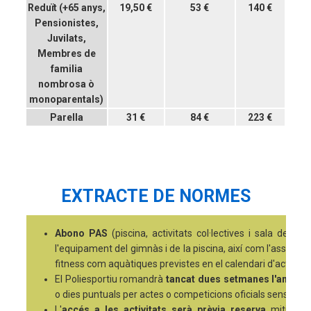
Reduït (+65 anys,
19,50 €
53 €
140 €
Pensionistes,
Juvilats,
Membres de
familia
nombrosa ò
monoparentals)
Parella
31 €
84 €
223 €
EXTRACTE DE NORMES
Abono PAS
(piscina, activitats col·lectives i sala de mu
l'equipament del gimnàs i de la piscina, així com l'assistènci
fitness com aquàtiques previstes en el calendari d'activitats
El Poliesportiu romandrà
tancat dues setmanes l'any pe
o dies puntuals per actes o competicions oficials sense dr
L'
accés a les activitats serà prèvia reserva
mitjançan