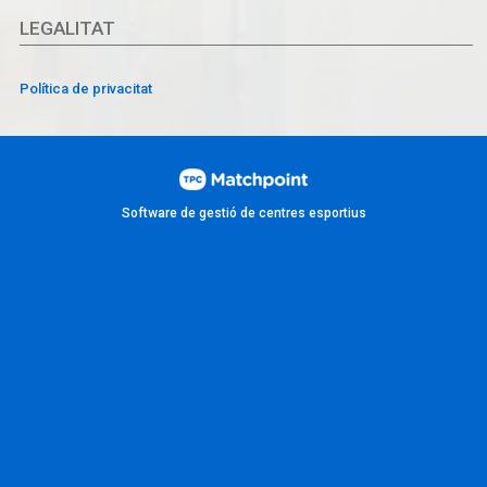
LEGALITAT
Política de privacitat
Software de gestió de centres esportius
Les cookies d'aquest lloc web es fan servir per personalitzar el
contingut i els anuncis, oferir funcions de xarxes socials i analitzar
el trànsit. A més, compartim informació sobre l'ús que faci del lloc
web amb els nostres partners de xarxes socials, publicitat i anàlisi
web, els quals poden combinar-la amb una altra informació que els
hagi proporcionat o que hagin recopilat a partir d'l'ús que hagi fet
dels seus serveis.