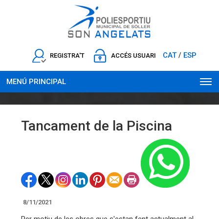
CAT
ESP
/
REGISTRA'T
ACCÉS USUARI
MENÚ PRINCIPAL
Tancament de la Piscina
8/11/2021
Per motiu de les obres que s'estan fent actualment al