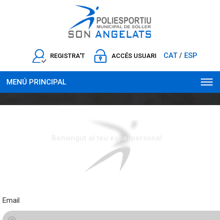
CAT
ESP
/
REGISTRA'T
ACCÉS USUARI
MENÚ PRINCIPAL
PLAY AND MORE...
Benvingut al teu espai personal
Email