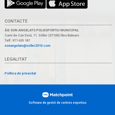
CONTACTE
Â© SON ANGELATS POLIESPORTIU MUNICIPAL
Camí de Can Deiá, 11. Sóller (07100) Illes Balears
Telf. 971 635 187
sonangelats@soller2010.com
LEGALITAT
Política de privacitat
Software de gestió de centres esportius
Les cookies d'aquest lloc web es fan servir per personalitzar el