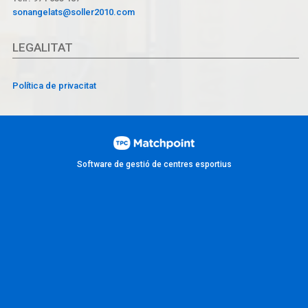
sonangelats@soller2010.com
LEGALITAT
Política de privacitat
Software de gestió de centres esportius
Les cookies d'aquest lloc web es fan servir per personalitzar el
contingut i els anuncis, oferir funcions de xarxes socials i analitzar
el trànsit. A més, compartim informació sobre l'ús que faci del lloc
web amb els nostres partners de xarxes socials, publicitat i anàlisi
web, els quals poden combinar-la amb una altra informació que els
hagi proporcionat o que hagin recopilat a partir d'l'ús que hagi fet
dels seus serveis.